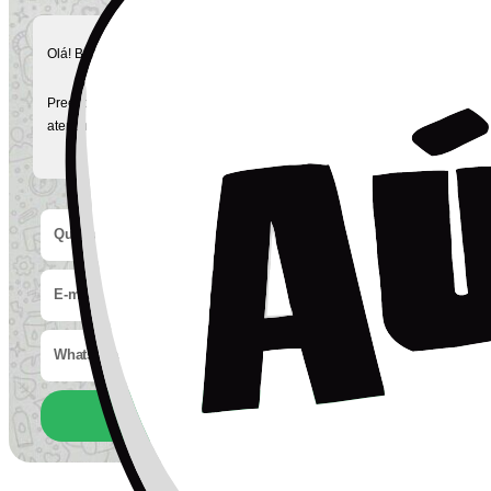
Olá! Bem vindos ao Whatsapp da Pomier!
Preencha as infos e seja redirecionado ao nosso WhatsApp de
atendimento para tirarmos todas as suas dúvidas!
ENVIAR WHATSAPP